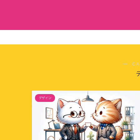
― C
デザイン