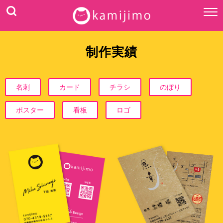
制作実績
名刺
カード
チラシ
のぼり
ポスター
看板
ロゴ