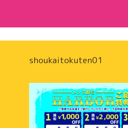
shoukaitokuten01